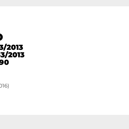
O
33/2013
33/2013
/90
016)