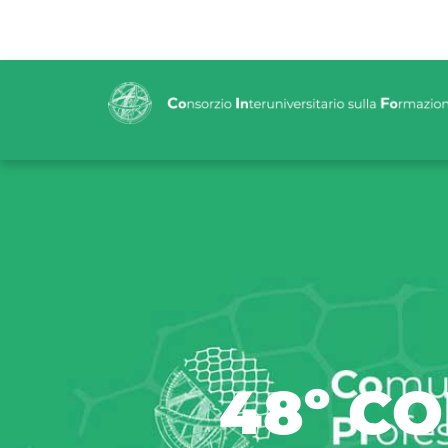
48º C